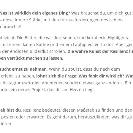
Was ist wirklich dein eigenes Ding?
Was brauchst du, um dich gut 
z – diese innere Stärke, mit den Herausforderungen des Lebens
 brauchst!
eicht. Die Bilder, die wir dort sehen, sind kuratierte Highlights.
 mit einem kalten Kaffee und einem Laptop voller To-dos. Aber ge
n der endlosen Bilderflut scrollen.
Die
wahre Kunst der Resilienz li
ben verrückt machen zu lassen.
nsucht ernst zu nehmen
. Wenn du spürst, dass du nach dem
 erlebt“ zu haben,
lohnt sich die Frage: Was fehlt dir wirklich? Wa
 das Instagram-würdige Abenteuer, sondern etwas ganz anderes. Ein
ndin, ein neues Projekt, das dir am Herzen liegt.
ab bist du
. Resilienz bedeutet, diesen Maßstab zu finden und da
posten oder erwarten. Es geht darum, herauszufinden, was dir gut
rieren.