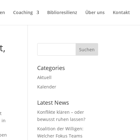
sen
Coaching
Biblioresilienz
Über uns
Kontakt
t,
Categories
Aktuell
Kalender
Latest News
Konflikte klären – oder
t
bewusst ruhen lassen?
 in
Koalition der Willigen:
eben
Welcher Fokus Teams