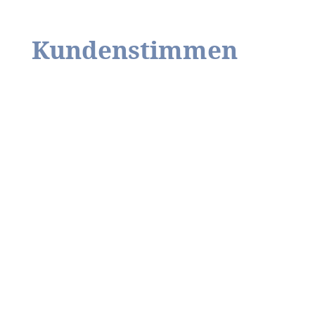
Kundenstimmen
„Vielen Dank für die guten Tips, ich habe
viel nachgedacht und hinterfragt und
gelernt, etwas mehr aus mir
rauszukommen und für mich zu sorgen.
Ich werde alle ausgefüllten Blätter als pdf-
Sammlung als Nachschlagewerk behalten
und weiter ergänzen bei Bedarf.“
Christa Wiemann zum Training „Fit für
Veränderung“