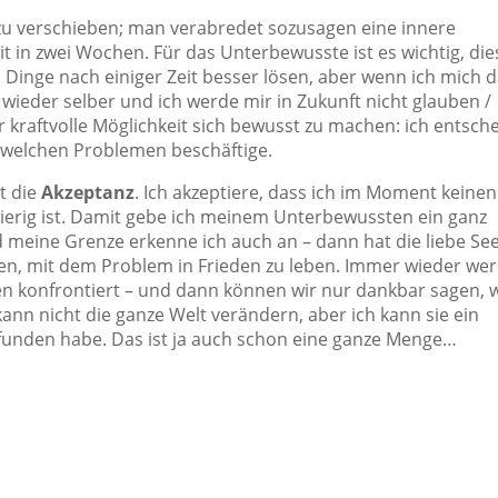
 zu verschieben; man verabredet sozusagen eine innere
it in zwei Wochen. Für das Unterbewusste ist es wichtig, die
h Dinge nach einiger Zeit besser lösen, aber wenn ich mich 
 wieder selber und ich werde mir in Zukunft nicht glauben /
r kraftvolle Möglichkeit sich bewusst zu machen: ich entsch
 welchen Problemen beschäftige.
t die
Akzeptanz
. Ich akzeptiere, dass ich im Moment keinen
wierig ist. Damit gebe ich meinem Unterbewussten ein ganz
d meine Grenze erkenne ich auch an – dann hat die liebe Se
ssen, mit dem Problem in Frieden zu leben. Immer wieder we
en konfrontiert – und dann können wir nur dankbar sagen, 
kann nicht die ganze Welt verändern, aber ich kann sie ein
efunden habe. Das ist ja auch schon eine ganze Menge…