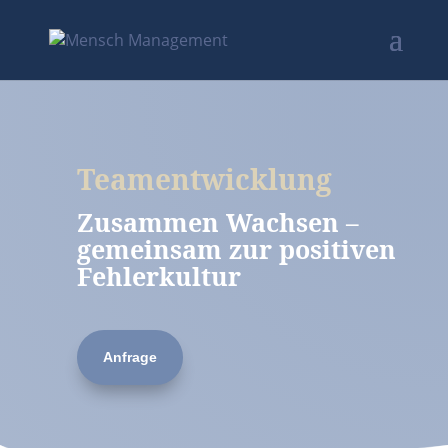
Teamentwicklung
Zusammen Wachsen –
gemeinsam zur positiven
Fehlerkultur
Anfrage