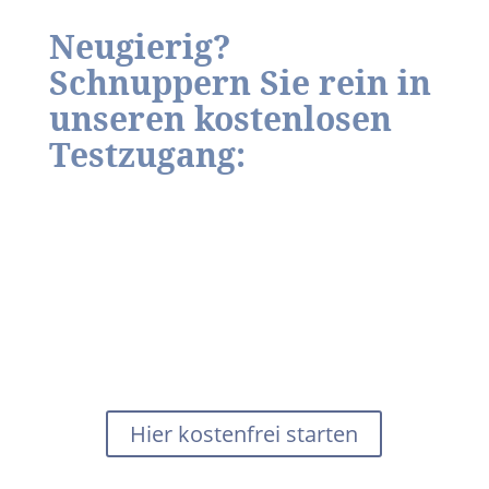
Neugierig?
Schnuppern Sie rein in
unseren kostenlosen
Testzugang:
Testzugang Resilienz
Hier erhalten Sie einen Einblick in unseren
Online-Kurs „Resilienz“. Klicken Sie einfach auf
den untenstehenden Buttton und gehen auf
der Anmeldeseite auf „Anmelden als Gast“. Viel
Spaß!
Hier kostenfrei starten